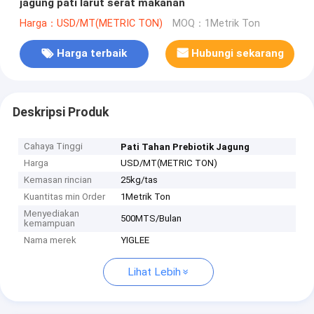
jagung pati larut serat makanan
Harga：USD/MT(METRIC TON)
MOQ：1Metrik Ton
Harga terbaik
Hubungi sekarang
Deskripsi Produk
Cahaya Tinggi
Pati Tahan Prebiotik Jagung
Harga
USD/MT(METRIC TON)
Kemasan rincian
25kg/tas
Kuantitas min Order
1Metrik Ton
Menyediakan
500MTS/Bulan
kemampuan
Nama merek
YIGLEE
Lihat Lebih