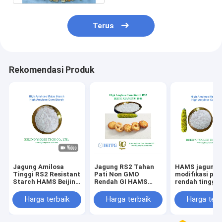
Terus
Rekomendasi Produk
Jagung Amilosa
Jagung RS2 Tahan
HAMS jagung
Tinggi RS2 Resistant
Pati Non GMO
modifikasi pati
Starch HAMS Beijing
Rendah GI HAMS
rendah tinggi
YIGLEE TECH
Tinggi Amilosa
amilosa jagung
Harga terbaik
Harga terbaik
Harga terb