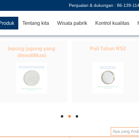
Penjualan & dukungan :
86-139-11
Produk
Tentang kita
Wisata pabrik
Kontrol kualitas
tepung jagung yang
Pati Tahan RS2
dimodifikasi
hd
hd
hd