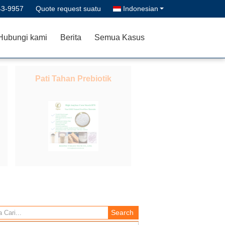
43-9957
Quote request suatu
Indonesian
Hubungi kami
Berita
Semua Kasus
Pati Tahan Prebiotik