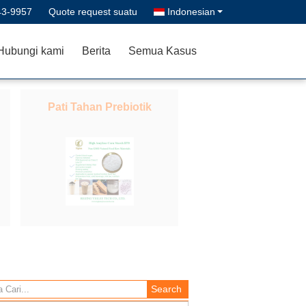
43-9957
Quote request suatu
Indonesian
Hubungi kami
Berita
Semua Kasus
Pati Tahan Prebiotik