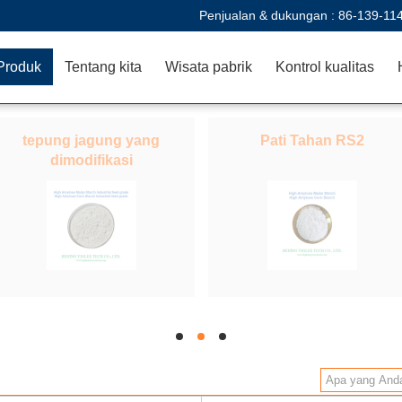
Penjualan & dukungan :
86-139-11
Produk
Tentang kita
Wisata pabrik
Kontrol kualitas
tepung jagung yang
Pati Tahan RS2
dimodifikasi
hd
hd
hd