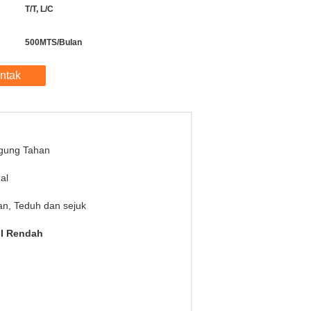
T/T, L/C
500MTS/Bulan
ntak
gung Tahan
al
n, Teduh dan sejuk
GI Rendah