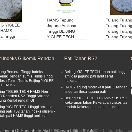
HAMS Tepung
Tulang Tulan
NG YIGLEE
Jagung Amilosa
Tulang Tulan
 HAMS
Tinggi BEIJING
Tulang Tulan
a Tinggi
YIGLEE TECH
Tulang Tulan
g Jagung
HAMS
Tulang Tulan
apan Non-
Bahan baku:
Jagun
Bahan baku
Kekerapan
g Amilosa Tinggi
g Amilosa Tin
ti Indeks Glikemik Rendah
Pati Tahan RS2
en GI rendah
Masa Pelayaran:
2
Jenis:
Tepun
n baku:
Jagun
4 Bulan
ng Tahan
osa Tinggi
Kondisi Penyimpa
Masa Pelaya
ung Berserat Tinggi Indeks
Beijing YIGLEE TECH tahan pati tinggi
:
Tepung Jagu
nan1:
Suhu normal
4 Bulan
kemik Rendah Tumis Tumis Tinggi
amilosa jagung pati larut serat
han
losa Tumis Tumis Beijing YIGLEE
makanan
Kondisi Penyimpa
Kondisi Pen
CH HAMS
Pelayaran:
2
nan2:
Pengeringan,
nan1:
Suhu n
HAMS jagung modifikasi pati GI rendah
jing YIGLEE TECH HAMS Non-
tinggi amilosa jagung pati
an
Teduh dan sejuk
 Resisten RS2 Tinggi Amilosa
si Penyimpa
Beijing YIGLEE TECH HAMS SDS RS2
ung Kental rendah GI
Kekerapan tahan Kekerapan viscositas
:
Suhu normal
ing YIGLEE TECH tinggi amilosa
rendah Kekerapan mudah dicerna
ung pati RS2 tahan indeks glisemik
dah pati HAMS tinggi amilosa
a Tinggi GI Rendah
pemasok. Copyright © 2022 - 2024 highamylosestar
E-Mail
|
Sitemap
| Situs Seluler