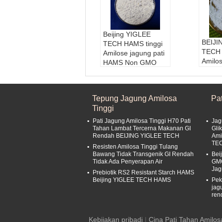
Beijing YIGLEE
BEIJI
TECH HAMS tinggi
TECH
Amilose jagung pati
Amilos
HAMS Non GMO
Jagun
Bahan baku:
Jagun
Keker
g Amilosa Tinggi
GMO 
Masa Pelayaran:
2
Tepung Jagung Amilosa
Pa
resist
4 Bulan
Tinggi
Baha
Kondisi Penyimpa
g Amil
nan1:
Suhu normal
Pati Jagung Amilosa Tinggi H70 Pati
Jag
Jenis
Kondisi Penyimpa
Tahan Lambat Tercerna Makanan GI
Gli
Rendah BEIJING YIGLEE TECH
ng Ta
Ami
nan2:
Pengeringan,
TE
Masa 
Resisten Amilosa Tinggi Tulang
Teduh dan sejuk
Bawang Tidak Transgenik GI Rendah
Bei
4 Bul
Tidak Ada Penyerapan Air
GMO
Kondi
Jag
Prebiotik RS2 Resistant Starch HAMS
nan1
Beijing YIGLEE TECH HAMS
Pek
jag
ren
Kebijakan pribadi
|
Cina Pati Tahan Amilos