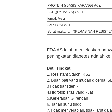
PROTEIN ((BASIS KARANG) /% ≤
FAT ((DY BASIS) / % ≤
lemak /% ≥
AMYLOSE/% ≥
Serat makanan ((KERASINAN RESISTEN
FDA AS telah menjelaskan bahwa 
peningkatan diabetes adalah kel
Detil singkat:
1. Resistant Starch, RS2
2. Buah pati yang mudah dicerna, 
3Tidak transgenik.
4.
Hidrofobisitas yang kuat
5.
Kekerapan GI rendah
6. Tahan suhu tinggi
7.
Tidak menyerap air, tidak larut dal