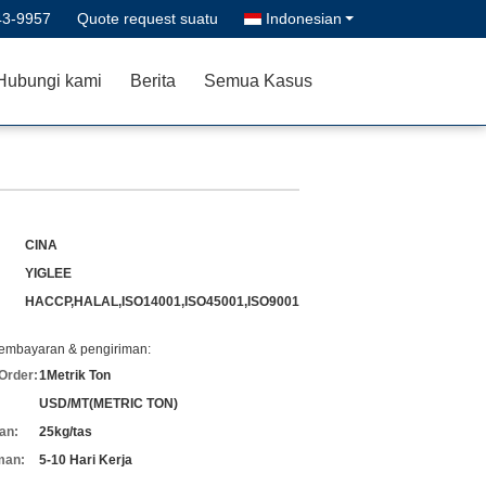
43-9957
Quote request suatu
Indonesian
Hubungi kami
Berita
Semua Kasus
CINA
YIGLEE
HACCP,HALAL,ISO14001,ISO45001,ISO9001
pembayaran & pengiriman:
Order:
1Metrik Ton
USD/MT(METRIC TON)
an:
25kg/tas
man:
5-10 Hari Kerja