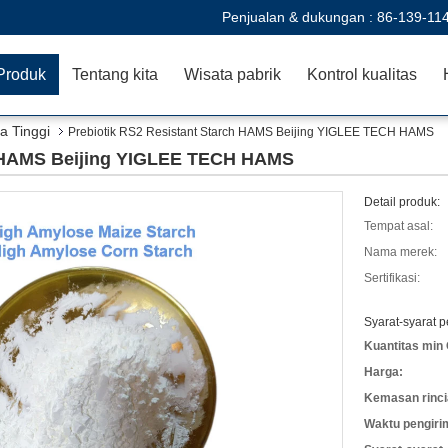
Penjualan & dukungan :
86-139-11
Produk
Tentang kita
Wisata pabrik
Kontrol kualitas
a Tinggi
Prebiotik RS2 Resistant Starch HAMS Beijing YIGLEE TECH HAMS
h HAMS Beijing YIGLEE TECH HAMS
Detail produk:
Tempat asal:
Nama merek:
Sertifikasi:
Syarat-syarat 
Kuantitas min 
Harga:
Kemasan rinci
Waktu pengiri