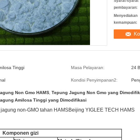
Syarat-syarat
pembayaran:
Menyediakan
kemampuan:
Ko
ilosa Tinggi
Masa Pelayaran:
24 B
mal
Kondisi Penyimpanan2:
Peng
Jagung Non Gmo HAMS
,
Tepung Jagung Non Gmo yang Dimodifik
agung Amilosa Tinggi yang Dimodifikasi
ng jagung non-GMO tahan HAMS
Beijing YIGLEE TECH HAMS
Komponen gizi