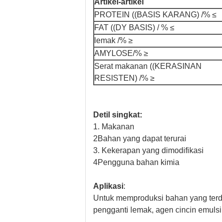
Artikel-artikel
PROTEIN ((BASIS KARANG) /% ≤
FAT ((DY BASIS) / % ≤
lemak /% ≥
AMYLOSE/% ≥
Serat makanan ((KERASINAN
RESISTEN) /% ≥
Detil singkat:
1. Makanan
2Bahan yang dapat terurai
3. Kekerapan yang dimodifikasi
4Pengguna bahan kimia
Aplikasi
:
Untuk memproduksi bahan yang terde
pengganti lemak, agen cincin emulsi