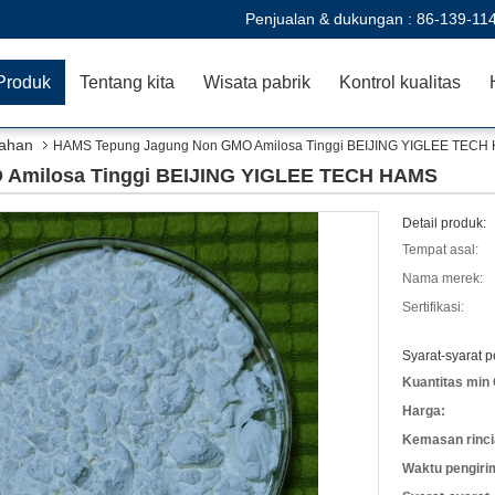
Penjualan & dukungan :
86-139-11
Produk
Tentang kita
Wisata pabrik
Kontrol kualitas
lahan
HAMS Tepung Jagung Non GMO Amilosa Tinggi BEIJING YIGLEE TECH
Amilosa Tinggi BEIJING YIGLEE TECH HAMS
Detail produk:
Tempat asal:
Nama merek:
Sertifikasi:
Syarat-syarat 
Kuantitas min 
Harga:
Kemasan rinci
Waktu pengiri