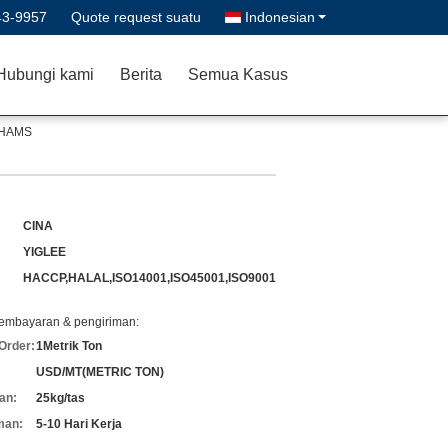
43-9957
Quote request suatu
Indonesian
Hubungi kami
Berita
Semua Kasus
 HAMS
CINA
YIGLEE
HACCP,HALAL,ISO14001,ISO45001,ISO9001
pembayaran & pengiriman:
Order:
1Metrik Ton
USD/MT(METRIC TON)
an:
25kg/tas
man:
5-10 Hari Kerja