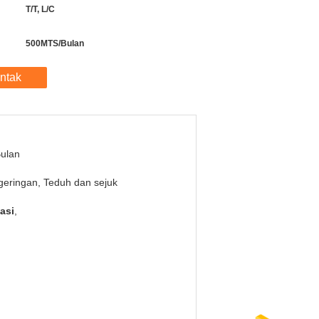
T/T, L/C
500MTS/Bulan
ntak
ulan
eringan, Teduh dan sejuk
asi
,