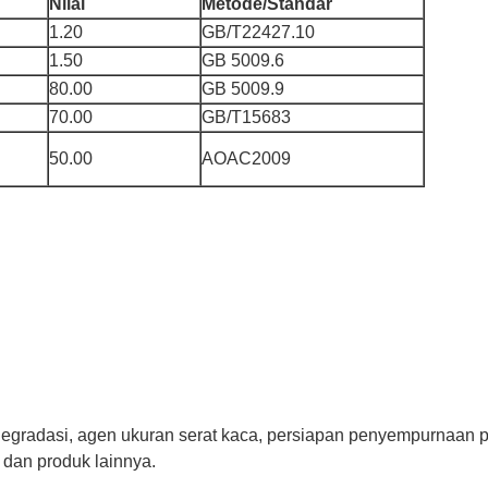
Nilai
Metode/Standar
1.20
GB/T22427.10
1.50
GB 5009.6
80.00
GB 5009.9
70.00
GB/T15683
50.00
AOAC2009
gradasi, agen ukuran serat kaca, persiapan penyempurnaan p
 dan produk lainnya.