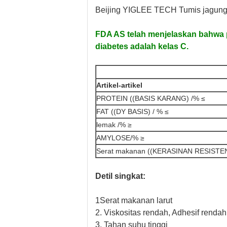
Beijing YIGLEE TECH
Tumis jagung
FDA AS telah menjelaskan bahwa p
diabetes adalah kelas C.
Artikel-artikel
PROTEIN ((BASIS KARANG) /% ≤
FAT ((DY BASIS) / % ≤
lemak /% ≥
AMYLOSE/% ≥
Serat makanan ((KERASINAN RESISTEN
Detil singkat:
1Serat makanan larut
2. Viskositas rendah, Adhesif rendah
3. Tahan suhu tinggi