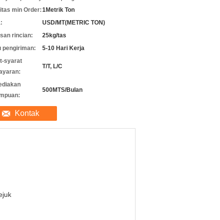
itas min Order:
1Metrik Ton
:
USD/MT(METRIC TON)
an rincian:
25kg/tas
 pengiriman:
5-10 Hari Kerja
t-syarat
T/T, L/C
ayaran:
ediakan
500MTS/Bulan
mpuan:
Kontak
ejuk