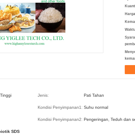
Kuant
Harga
Kemas
Waktu
Syara
pemb
Meny
kema
Tinggi
Jenis:
Pati Tahan
Kondisi Penyimpanan1:
Suhu normal
Kondisi Penyimpanan2:
Pengeringan, Teduh dan s
biotik SDS