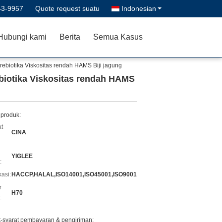
43-9957
Quote request suatu
Indonesian
Hubungi kami
Berita
Semua Kasus
rebiotika Viskositas rendah HAMS Biji jagung
ebiotika Viskositas rendah HAMS
 produk:
t
CINA
YIGLEE
:
kasi:
HACCP,HALAL,ISO14001,ISO45001,ISO9001
r
H70
:
t-syarat pembayaran & pengiriman: