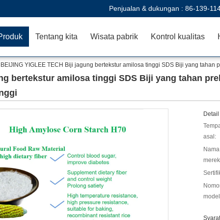
Penjualan & dukungan :
86-139-11
Produk
Tentang kita
Wisata pabrik
Kontrol kualitas
BEIJING YIGLEE TECH Biji jagung bertekstur amilosa tinggi SDS Biji yang tahan p
g bertekstur amilosa tinggi SDS Biji yang tahan pr
inggi
Detail
Tempa
asal:
Nama
merek
Sertifi
Nomo
model
Syara