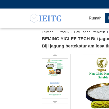
Rumah
Rumah
Produk
Pati Tahan Prebiotik
bertekstur amilosa tinggi
BEIJING YIGLEE TECH Biji jagun
Biji jagung bertekstur amilosa t