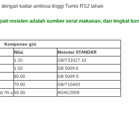
 dengan kadar amilosa tinggi Tumis RS2 tahan
ati resisten adalah sumber serat makanan, dan tingkat kon
Komponen gizi
Nilai
Metode
/ STANDAR
1.20
GB/T22427.10
1.50
GB 5009.6
80.00
GB 5009.9
70.00
GB/T15683
) /% ≥
50.00
AOAC2009