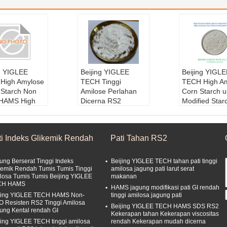
ng YIGLEE
Beijing YIGLEE
Beijing YIGLE
High Amylose
TECH Tinggi
TECH High A
 Starch Non
Amilose Perlahan
Corn Starch u
HAMS High
Dicerna RS2
Modified Star
ose HACCP
Prebiotik Resisten
Bahan baku
jui
Tulang Belakang
g Amilosa Tin
n baku:
Jagun
Resistensi Suhu
Kondisi Pen
ti Indeks Glikemik Rendah
Pati Tahan RS2
osa Tinggi
Tinggi
nan1:
Suhu n
Pelayaran:
2
Bahan baku:
Jagun
Masa Pelaya
an
g Amilosa Tinggi
4 Bulan
ung Berserat Tinggi Indeks
Beijing YIGLEE TECH tahan pati tinggi
si Penyimpa
Jenis:
Pati Tahan
Kondisi Pen
kemik Rendah Tumis Tumis Tinggi
amilosa jagung pati larut serat
losa Tumis Tumis Beijing YIGLEE
makanan
:
Suhu normal
Masa Pelayaran:
2
nan2:
Penger
CH HAMS
si Penyimpa
4 Bulan
Teduh dan se
HAMS jagung modifikasi pati GI rendah
jing YIGLEE TECH HAMS Non-
tinggi amilosa jagung pati
:
Pengeringan,
Kondisi Penyimpa
 Resisten RS2 Tinggi Amilosa
 dan sejuk
nan1:
Suhu normal
Beijing YIGLEE TECH HAMS SDS RS2
ung Kental rendah GI
Kekerapan tahan Kekerapan viscositas
ing YIGLEE TECH tinggi amilosa
rendah Kekerapan mudah dicerna