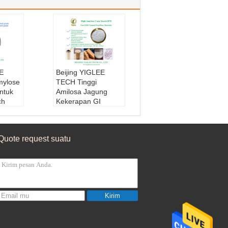
E
Beijing YIGLEE
mylose
TECH Tinggi
ntuk
Amilosa Jagung
ch
Kekerapan GI
:
Jagun
Rendah Prebiotik
ggi
Resisten Kekerapan
yimpa
Food Grade Tinggi
Quote request suatu
ormal
Amilosa Jagung
ran:
2
Kekerapan
Bahan baku:
Jagun
yimpa
g Amilosa Tinggi
ingan,
Jenis:
Pati Tahan
juk
Masa Pelayaran:
2
Kirim
4 Bulan
Kondisi Penyimpa
nan1:
Suhu normal