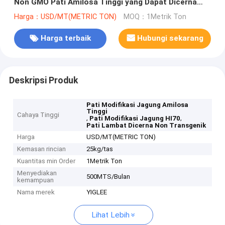
Non GMO Pati Amilosa Tinggi yang Dapat Dicerna
Lambat
Harga：USD/MT(METRIC TON)
MOQ：1Metrik Ton
Harga terbaik
Hubungi sekarang
Deskripsi Produk
Pati Modifikasi Jagung Amilosa
Tinggi
Cahaya Tinggi
,
,
Pati Modifikasi Jagung HI70
Pati Lambat Dicerna Non Transgenik
Harga
USD/MT(METRIC TON)
Kemasan rincian
25kg/tas
Kuantitas min Order
1Metrik Ton
Menyediakan
500MTS/Bulan
kemampuan
Nama merek
YIGLEE
Lihat Lebih