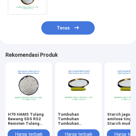
Dicerna Lambat
Terus
Rekomendasi Produk
H70 HAMS Tulang
Tumbuhan
Starch jagung
Bawang SDS RS2
Tumbuhan
amilosa tinggi
Resisten Tulang
Tumbuhan
Starch mudah
Bawang Amilosa
Tumbuhan
dicerna RS2 
Tinggi Beijing
Tumbuhan
Tidak ada
Harga terbaik
Harga terbaik
Harga terb