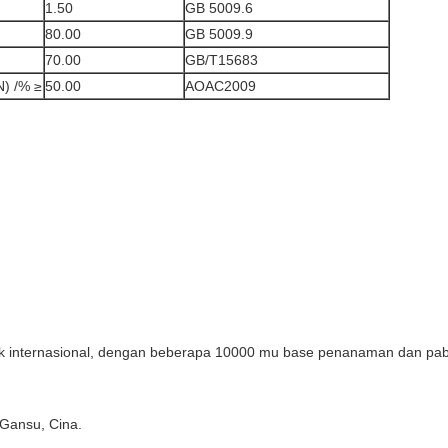
1.50
GB 5009.6
80.00
GB 5009.9
70.00
GB/T15683
) /% ≥
50.00
AOAC2009
 internasional, dengan beberapa 10000 mu base penanaman dan pabrik
 Gansu, Cina.