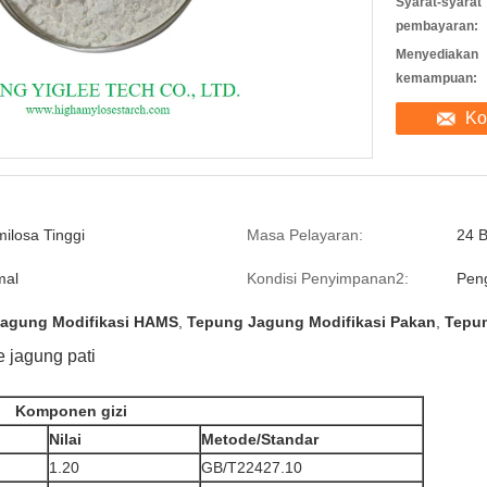
Syarat-syarat
pembayaran:
Menyediakan
kemampuan:
Ko
ilosa Tinggi
Masa Pelayaran:
24 B
mal
Kondisi Penyimpanan2:
Peng
agung Modifikasi HAMS
,
Tepung Jagung Modifikasi Pakan
,
Tepu
 jagung pati
Komponen gizi
Nilai
Metode/Standar
1.20
GB/T22427.10