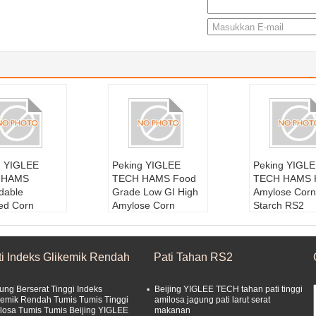
ng YIGLEE
Peking YIGLEE
Peking YIGL
 HAMS
TECH HAMS Food
TECH HAMS 
dable
Grade Low GI High
Amylose Corn
ied Corn
Amylose Corn
Starch RS2
h HAMS Tinggi
Resistant Starch
Resistant Sta
se 70%
SDS RS2
Bahan baku
n baku:
Jagun
Bahan baku:
Jagun
g Amilosa Tin
ti Indeks Glikemik Rendah
Pati Tahan RS2
osa Tinggi
g Amilosa Tinggi
Jenis:
Pati T
Pelayaran:
2
Jenis:
Pati Tahan
Masa Pelaya
an
Masa Pelayaran:
2
4 Bulan
ung Berserat Tinggi Indeks
Beijing YIGLEE TECH tahan pati tinggi
si Penyimpa
4 Bulan
Kondisi Pen
kemik Rendah Tumis Tumis Tinggi
amilosa jagung pati larut serat
losa Tumis Tumis Beijing YIGLEE
makanan
:
Suhu normal
Kondisi Penyimpa
nan1:
Suhu n