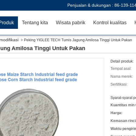
Penjualan & dukungan :
86-139-11
Produk
Tentang kita
Wisata pabrik
Kontrol kualitas
modifikasi
Peking YIGLEE TECH Tumis Jagung Amilosa Tinggi Untuk Pakan
ung Amilosa Tinggi Untuk Pakan
Detail produk:
Tempat asal:
Nama merek:
Sertifikasi:
Syarat-syarat 
Kuantitas min 
Harga:
Kemasan rinci
Waktu pengiri