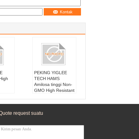
Kontak
EE
PEKING YIGLEE
High
TECH HAMS
Amilosa tinggi Non-
GMO High Resistant
rch
Starch GI rendah
:
Jagun
Raw Crisp Hard
ggi
Granules
Quote request suatu
ahan
Bahan baku:
Jagun
ran:
2
g Amilosa Tinggi
Jenis:
jagung tahan
yimpa
Masa Pelayaran:
2
ormal
4 Bulan