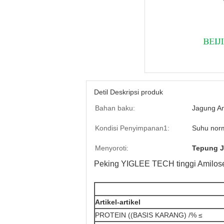
Detil Deskripsi produk
Bahan baku:
Jagung Am
Kondisi Penyimpanan1:
Suhu nor
Menyoroti:
Tepung J
Peking YIGLEE TECH tinggi Amilose
Artikel-artikel
PROTEIN ((BASIS KARANG) /% ≤