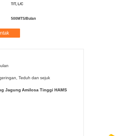
T/T, L/C
500MTS/Bulan
ntak
ulan
eringan, Teduh dan sejuk
ng Jagung Amilosa Tinggi HAMS