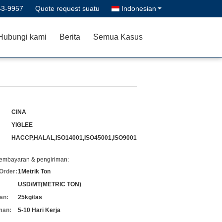
43-9957
Quote request suatu
Indonesian
Hubungi kami
Berita
Semua Kasus
CINA
YIGLEE
HACCP,HALAL,ISO14001,ISO45001,ISO9001
pembayaran & pengiriman:
Order:
1Metrik Ton
USD/MT(METRIC TON)
an:
25kg/tas
man:
5-10 Hari Kerja