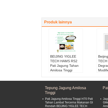
Produk lainnya
BEIJING YIGLEE
Beiji
TECH HAMS RS2
TECH
Pati Jagung Tahan
Degra
Amilosa Tinggi
Modif
HAMS H70 Non
Starc
GMO
Amilo
Bahan baku:
Jagun
Baha
Tepung Jagung Amilosa
Pa
g Amilosa Tinggi
g Amil
Tinggi
Jenis:
Pati Tahan
Masa 
Masa Pelayaran:
2
4 Bul
Pati Jagung Amilosa Tinggi H70 Pati
Jag
4 Bulan
Kondi
Tahan Lambat Tercerna Makanan GI
Gli
Rendah BEIJING YIGLEE TECH
Ami
Kondisi Penyimpa
nan1