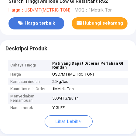
Starch Tinggi Amilose Low GI Resistant RS2
Harga：USD/MT(METRIC TON)
MOQ：1Metrik Ton
Harga terbaik
Hubungi sekarang
Deskripsi Produk
Pati yang Dapat Dicerna Perlahan GI
Cahaya Tinggi
Rendah
Harga
USD/MT(METRIC TON)
Kemasan rincian
25kg/tas
Kuantitas min Order
1Metrik Ton
Menyediakan
500MTS/Bulan
kemampuan
Nama merek
YIGLEE
Lihat Lebih