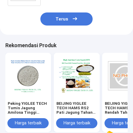
Terus
Rekomendasi Produk
Peking YIGLEE TECH
BEIJING YIGLEE
BEIJING YIGLE
Tumis Jagung
TECH HAMS RS2
TECH HAMS Pa
Amilosa Tinggi
Pati Jagung Tahan
Rendah Tahan
Untuk Pakan
Amilosa Tinggi
Amilosa Tingg
HAMS H70 Non GMO
GMO
Harga terbaik
Harga terbaik
Harga terb